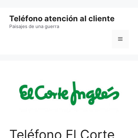
Saltar
al
Teléfono atención al cliente
contenido
Paisajes de una guerra
Menú
Teléfono El Corte