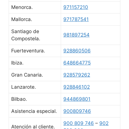
Menorca.
971157210
Mallorca.
971787541
Santiago de
981897254
Compostela.
Fuerteventura.
928860506
Ibiza.
648664775
Gran Canaria.
928579262
Lanzarote.
928846102
Bilbao.
944869801
Asistencia especial.
900809746
900 809 746
–
902
Atención al cliente.