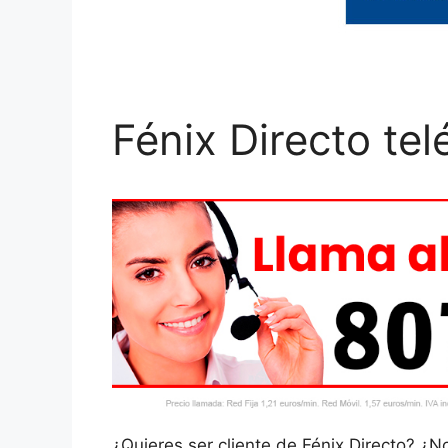
Fénix Directo tel
¿Quieres ser cliente de Fénix Directo? ¿N